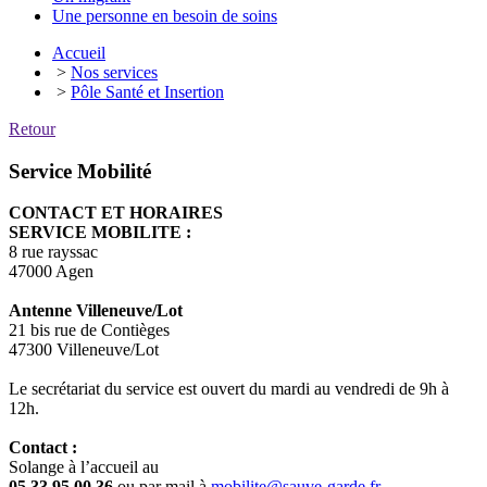
Une personne en besoin de soins
Accueil
>
Nos services
>
Pôle Santé et Insertion
Retour
Service Mobilité
CONTACT ET HORAIRES
SERVICE MOBILITE :
8 rue rayssac
47000 Agen
Antenne Villeneuve/Lot
21 bis rue de Contièges
47300 Villeneuve/Lot
Le secrétariat du
service est ouvert du mardi au vendredi de 9h à
12h.
Contact :
Solange à l’accueil au
05 33 95 00 36
ou par mail à
mobilite@sauve‐garde.fr